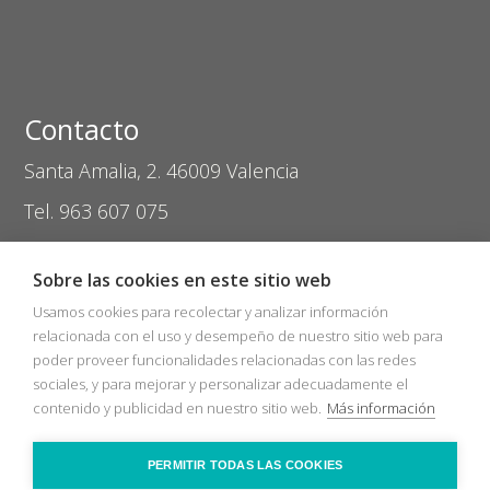
Contacto
Santa Amalia, 2. 46009 Valencia
Tel. 963 607 075
coptival@zasvision.com
Sobre las cookies en este sitio web
Usamos cookies para recolectar y analizar información
relacionada con el uso y desempeño de nuestro sitio web para
poder proveer funcionalidades relacionadas con las redes
sociales, y para mejorar y personalizar adecuadamente el
Inicio
Catálogos
Nuevos Socios
contenido y publicidad en nuestro sitio web.
Más información
Bolsa de trabajo
Zas Audio
COVID-19
Recicla
Ópticas
Contacto
PERMITIR TODAS LAS COOKIES